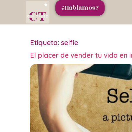
¿Hablamos?
Etiqueta:
selfie
El placer de vender tu vida en