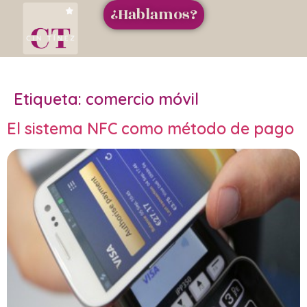
¿Hablamos?
Etiqueta:
comercio móvil
El sistema NFC como método de pago