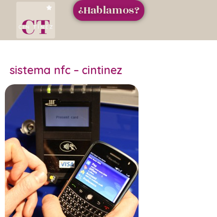
¿Hablamos?
sistema nfc – cintinez