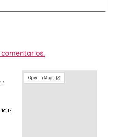
 comentarios.
om
id 17,