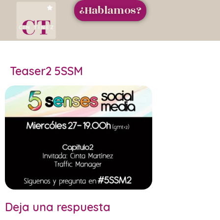
¿Hablamos?
Teaser2 5SSM
Deja una respuesta