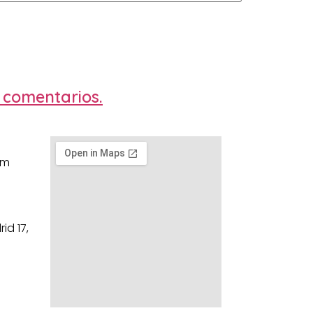
 comentarios.
om
id 17,