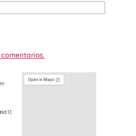
 comentarios.
om
id 17,