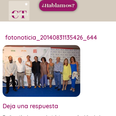
¿Hablamos?
fotonoticia_20140831135426_644
Deja una respuesta