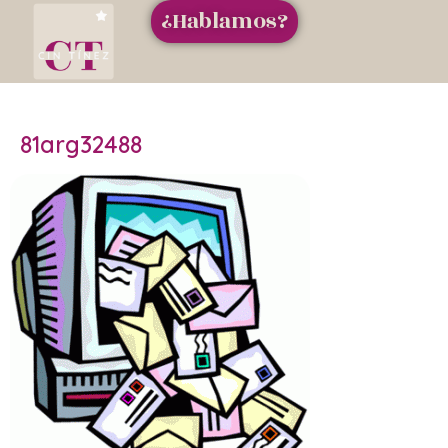
¿Hablamos?
81arg32488