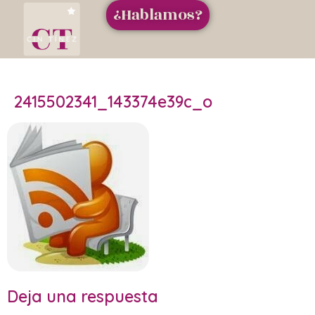
¿Hablamos?
2415502341_143374e39c_o
Deja una respuesta