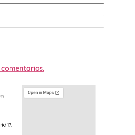
 comentarios.
om
id 17,