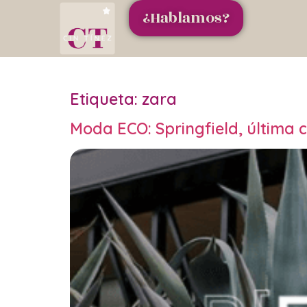
¿Hablamos?
Etiqueta:
zara
Moda ECO: Springfield, última 