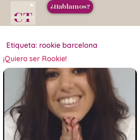
¿Hablamos?
Etiqueta:
rookie barcelona
¡Quiero ser Rookie!