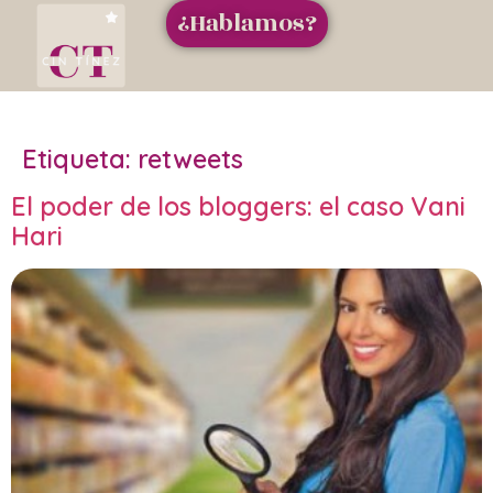
¿Hablamos?
Etiqueta:
retweets
El poder de los bloggers: el caso Vani
Hari