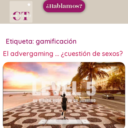
¿Hablamos?
Etiqueta:
gamificación
El advergaming … ¿cuestión de sexos?