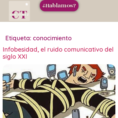
¿Hablamos?
Etiqueta:
conocimiento
Infobesidad, el ruido comunicativo del
siglo XXI