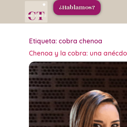
¿Hablamos?
Etiqueta:
cobra chenoa
Chenoa y la cobra: una anécdo